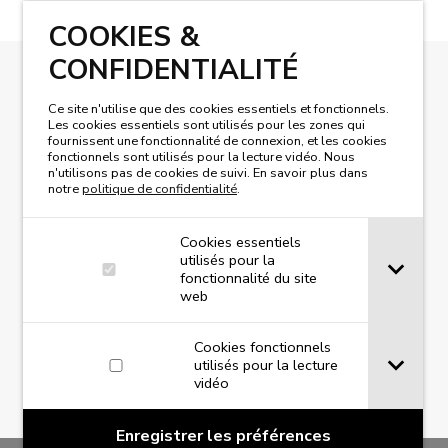
COOKIES &
CONFIDENTIALITÉ
LISEZ NOTRE MAGAZINE
Ce site n'utilise que des cookies essentiels et fonctionnels.
Les cookies essentiels sont utilisés pour les zones qui
fournissent une fonctionnalité de connexion, et les cookies
fonctionnels sont utilisés pour la lecture vidéo. Nous
n'utilisons pas de cookies de suivi. En savoir plus dans
notre
politique de confidentialité
.
Cookies essentiels
utilisés pour la
fonctionnalité du site
web
Cookies fonctionnels
utilisés pour la lecture
vidéo
Enregistrer les préférences