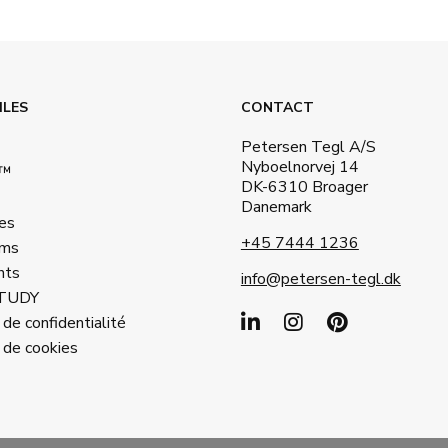
ILES
CONTACT
Petersen Tegl A/S
Nyboelnorvej 14
a™
DK-6310 Broager
Danemark
es
+45 7444 1236
ms
nts
info@petersen-tegl.dk
STUDY
 de confidentialité
 de cookies