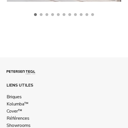
LIENS UTILES
Briques
Kolumba™
Cover™
Références
Showrooms