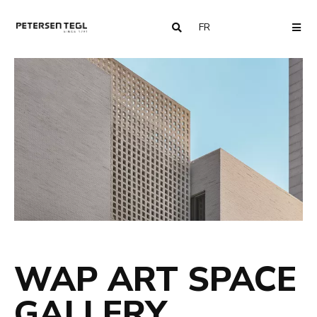
FR
COUNTRY
ME
WAP ART SPACE
GALLERY