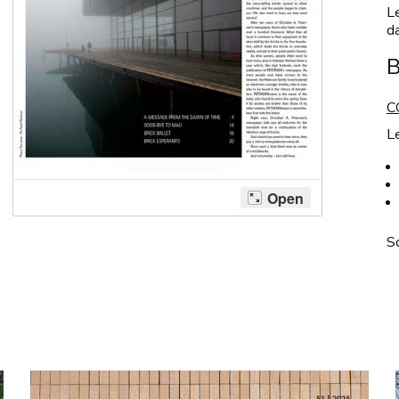
L
da
C
L
So