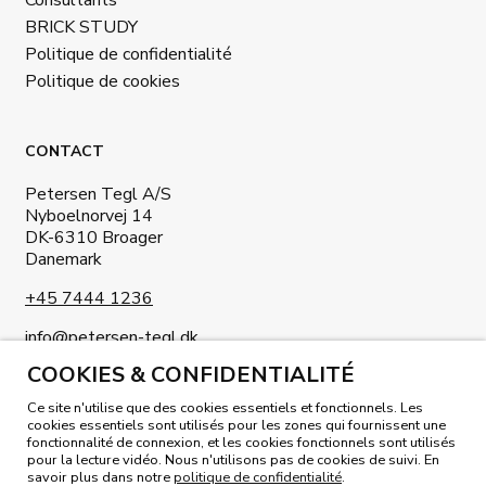
BRICK STUDY
Politique de confidentialité
Politique de cookies
CONTACT
Petersen Tegl A/S
Nyboelnorvej 14
DK-6310 Broager
Danemark
+45 7444 1236
info@petersen-tegl.dk
COOKIES & CONFIDENTIALITÉ
Ce site n'utilise que des cookies essentiels et fonctionnels. Les
cookies essentiels sont utilisés pour les zones qui fournissent une
fonctionnalité de connexion, et les cookies fonctionnels sont utilisés
pour la lecture vidéo. Nous n'utilisons pas de cookies de suivi. En
LISEZ NOTRE MAGAZINE
savoir plus dans notre
politique de confidentialité
.