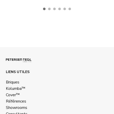
LIENS UTILES
Briques
Kolumba™
Cover™
Références
Showrooms
Consultants